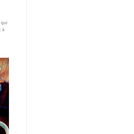
 qui
c à