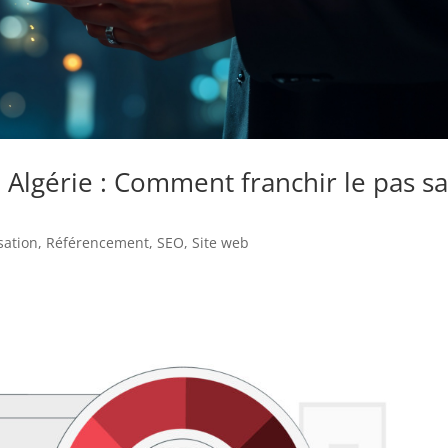
Algérie : Comment franchir le pas s
sation
,
Référencement
,
SEO
,
Site web